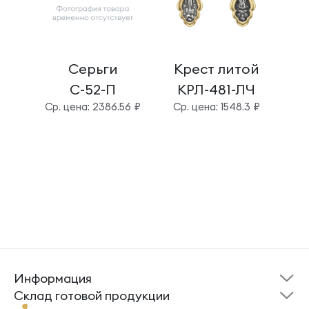
Серьги
Крест литой
Б
С-52-П
КРЛ-481-ЛЧ
Cр. цена: 2386.56 ₽
Cр. цена: 1548.3 ₽
Cр.
Информация
Склад готовой
Новости
продукции
Cклад готовой продукции
Кресты
Ложки
Помощь