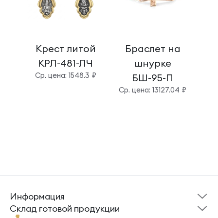
Крест литой
Браслет на
КРЛ-481-ЛЧ
шнурке
шт
Cр. цена: 1548.3 ₽
БШ-95-П
Cр. цена: 13127.04 ₽
Cр
Информация
Склад готовой
Новости
продукции
Cклад готовой продукции
Кресты
Ложки
Помощь