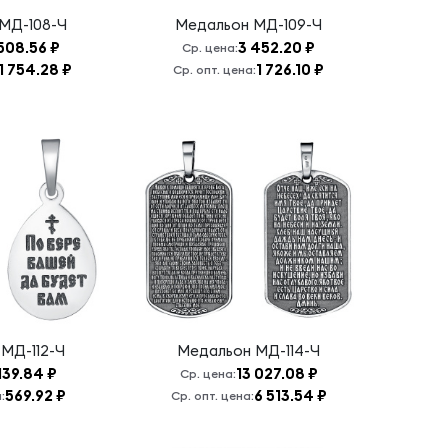
МД-108-Ч
Медальон
МД-109-Ч
508.56 ₽
3 452.20 ₽
Ср. цена:
1 754.28 ₽
1 726.10 ₽
Ср. опт. цена:
н
МД-112-Ч
Медальон
МД-114-Ч
 139.84 ₽
13 027.08 ₽
Ср. цена:
569.92 ₽
6 513.54 ₽
:
Ср. опт. цена: