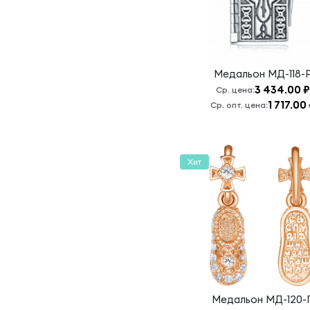
моли Бога о
нас
Св. Ангел
Хранитель,
моли Бога
Медальон
МД-118-
обо мне
3 434.00 ₽
Ср. цена:
Св. Георгий
1 717.00
Ср. опт. цена:
Св. Лука, моли
Бога о нас
Св.Матрона/
Хит
Ангел
Хранитель
Святая
Варвара
Святая
Матрона
Святая
Матрона,
Медальон
МД-120-
моли Бога о