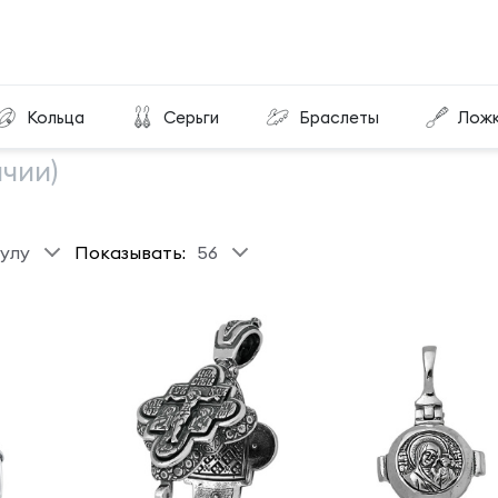
Кольца
Серьги
Браслеты
Лож
ичии)
улу
Показывать:
56