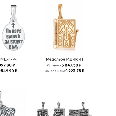
н
МД-117-Ч
Медальон
МД-118-П
099.80 ₽
3 847.50 ₽
Ср. цена:
549.90 ₽
1 923.75 ₽
:
Ср. опт. цена: