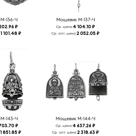
к
М-136-Ч
Мощевик
М-137-Ч
202.96 ₽
4 104.10 ₽
Ср. цена:
1 101.48 ₽
2 052.05 ₽
:
Ср. опт. цена:
к
М-143-Ч
Мощевик
М-144-Ч
703.70 ₽
4 637.26 ₽
Ср. цена:
1 851.85 ₽
2 318.63 ₽
Ср. опт. цена: