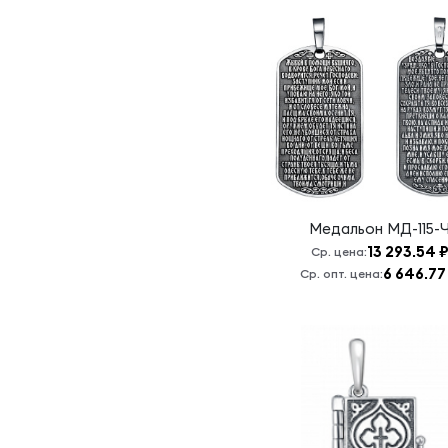
Пантелеймон
Петр и
Февронья
Покров
Пресвятой
Богородицы
Пресвятая
Богородица
Пресвятая
Медальон
МД-115-
Богородица,
спаси нас
13 293.54 
Ср. цена:
6 646.77
Ср. опт. цена:
Псалом 34
Николай
Угодник и
Сергий
Радонежский
Псалом 90
Св Ангел
Хранитель,