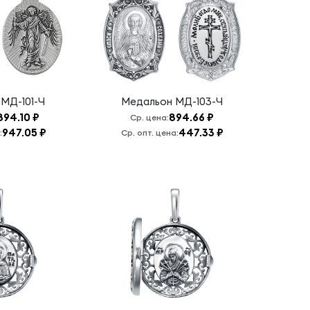
н
МД-101-Ч
Медальон
МД-103-Ч
 894.10 ₽
894.66 ₽
Ср. цена:
947.05 ₽
447.33 ₽
:
Ср. опт. цена: