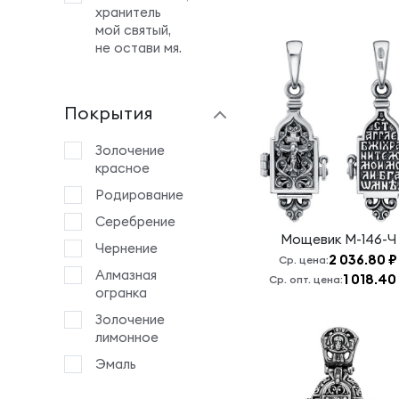
хранитель
мой святый,
не остави мя.
Архангел
Михаил
Покрытия
Башмачок
Св.Спиридона
Золочение
Вера
красное
Надежда
Родирование
Любовь
София
Серебрение
Мощевик
М-146-Ч
Владимирская
Чернение
2 036.80 ₽
Б.М.
Ср. цена:
Алмазная
1 018.40
Ср. опт. цена:
Всецарица
огранка
Б.М.
Золочение
Георгий
лимонное
Победоносец
Эмаль
Господи,
спаси и