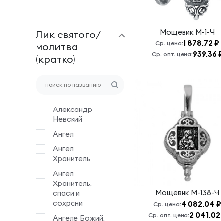
Мощевик
М-1-Ч
Лик святого/
1 878.72 ₽
Ср. цена:
молитва
939.36 
Ср. опт. цена:
(кратко)
Александр
Невский
Ангел
Ангел
Хранитель
Ангел
Хранитель,
Мощевик
М-138-Ч
спаси и
сохрани
4 082.04 ₽
Ср. цена:
2 041.02
Ср. опт. цена:
Ангеле Божий,