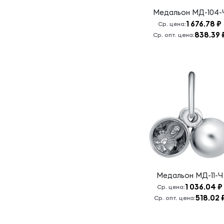
Иоанн
Медальон
МД-104-
Кронштадтский
1 676.78 ₽
Ср. цена:
Ихтис
838.39 
Ср. опт. цена:
Казанская БМ
Ксения
Петербургская
Лики Святых
Молитва
водителя
Нерушимая
Стена
Неупиваемая
чаша Б.М.
Николай
Медальон
МД-11-Ч
Чудотворец
1 036.04 ₽
Ср. цена:
518.02 
Никопея
Ср. опт. цена:
Отче Наш