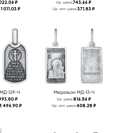
022.06 ₽
743.66 ₽
Ср. цена:
1 011.03 ₽
371.83 ₽
:
Ср. опт. цена:
МД-129-Ч
Медальон
МД-13-Ч
993.80 ₽
816.56 ₽
Ср. цена:
3 496.90 ₽
408.28 ₽
Ср. опт. цена: