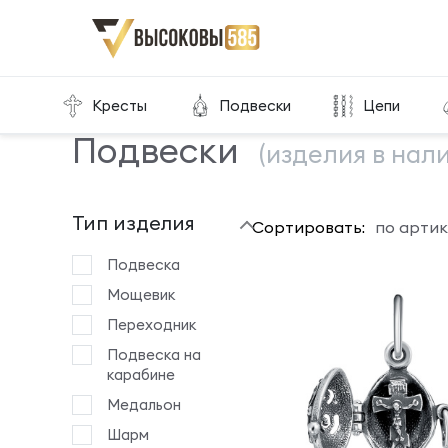
Главная
Склад готовой продукции
Подвески
Кресты
Подвески
Цепи
Подвески
(изделия в нал
Тип изделия
Сортировать:
по артик
Подвеска
Мощевик
Переходник
Подвеска на
карабине
Медальон
Шарм