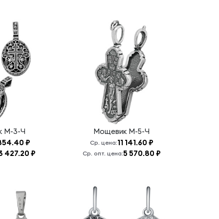
к
М-3-Ч
Мощевик
М-5-Ч
854.40 ₽
11 141.60 ₽
Ср. цена:
3 427.20 ₽
5 570.80 ₽
Ср. опт. цена: