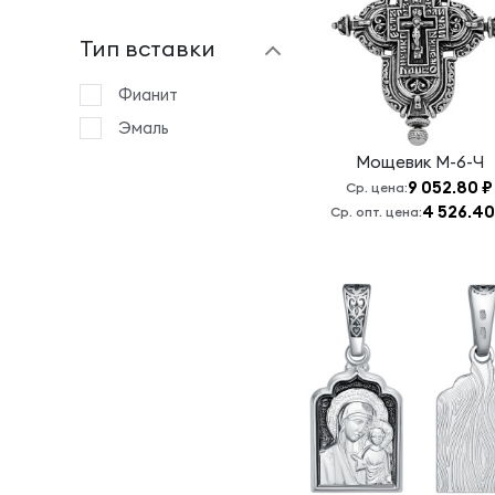
сохрани
Тип вставки
Господи,
спаси и
сохрани меня
Фианит
Господь
Эмаль
Вседержитель
Мощевик
М-6-Ч
Господь
9 052.80 ₽
Ср. цена:
Вседержитель
4 526.40
Ср. опт. цена:
Спаситель
Да
воскреснет
Бог и
расточатся
врази Его
Даниил
Московский
Знамение Б.М.
Иверская Б.М.