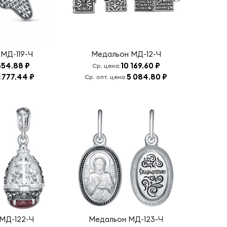
н
МД-119-Ч
Медальон
МД-12-Ч
554.88 ₽
10 169.60 ₽
Ср. цена:
777.44 ₽
5 084.80 ₽
:
Ср. опт. цена:
МД-122-Ч
Медальон
МД-123-Ч