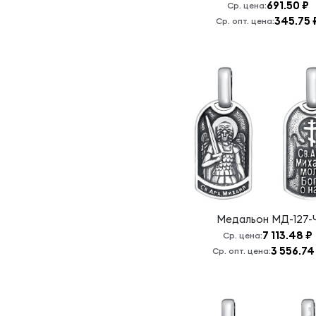
691.50 ₽
Ср. цена:
нас
345.75 
Ср. опт. цена:
Святая
Матрона/
Владимировская
Б.М.
Святая
Матрона/
Казанская
Б.М.
Святая
Матрона/
Николай
Чудотворец
Медальон
МД-127-
Святая
Матрона/
7 113.48 ₽
Ср. цена:
Семистрельная
3 556.74
Ср. опт. цена:
Б.М.
Святая
Троица