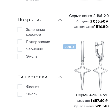
Серьги конго
2-186-2,0
Покрытия
3 033.60 ₽
Ср. цена:
1 516.80
Ср. опт. цена:
Золочение
красное
Родирование
Акция
Чернение
Эмаль
Тип вставки
Фианит
Эмаль
Серьги
420-10-780
1 657.60 ₽
Ср. цена:
828.80 
Ср. опт. цена: