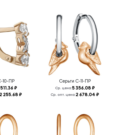
С-10-ПР
Серьги
С-11-ПР
 511.36 ₽
5 356.08 ₽
Ср. цена:
2 255.68 ₽
2 678.04 ₽
Ср. опт. цена: