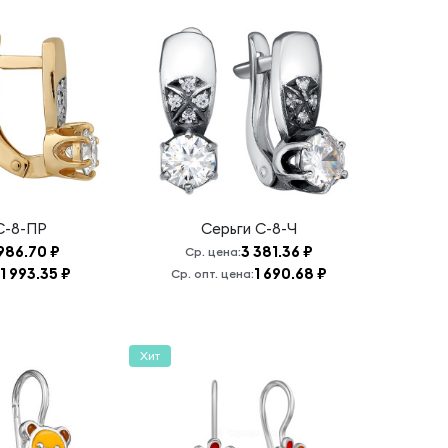
С-8-ПР
Серьги
С-8-Ч
986.70 ₽
3 381.36 ₽
Ср. цена:
1 993.35 ₽
1 690.68 ₽
Ср. опт. цена:
Хит