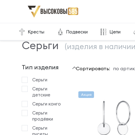
Главная
Склад готовой продукции
Серьги
Кресты
Подвески
Цепи
Серьги
(изделия в наличии
Тип изделия
Сортировать:
по артик
Серьги
Серьги
детские
Акция
Серьги конго
Серьги
продёвки
Серьги
пусеты