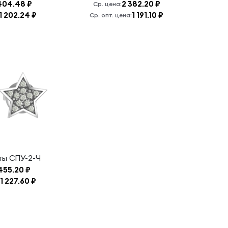
404.48 ₽
2 382.20 ₽
Ср. цена:
1 202.24 ₽
1 191.10 ₽
Ср. опт. цена:
еты
СПУ-2-Ч
455.20 ₽
1 227.60 ₽