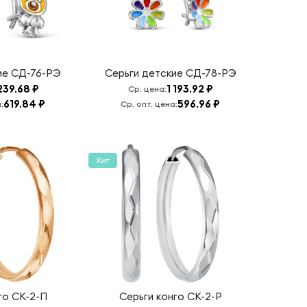
ие
СД-76-РЭ
Серьги детские
СД-78-РЭ
 239.68 ₽
1 193.92 ₽
Ср. цена:
619.84 ₽
596.96 ₽
:
Ср. опт. цена:
Хит
нго
СК-2-П
Серьги конго
СК-2-Р