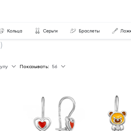
Кольца
Серьги
Браслеты
Лож
)
улу
Показывать:
56