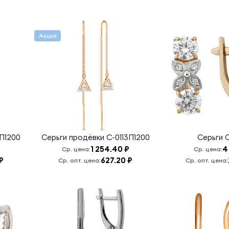
Акция
П1200
Серьги продёвки
С-0113П1200
Серьги
1 254.40 ₽
4
Ср. цена:
Ср. цена:
₽
627.20 ₽
Ср. опт. цена:
Ср. опт. цена: