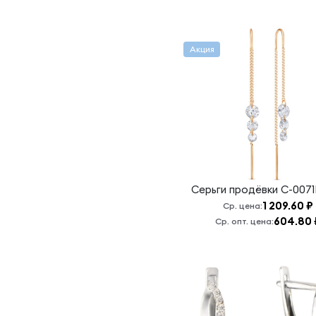
Акция
Серьги продёвки
С-0071
1 209.60 ₽
Ср. цена:
604.80 
Ср. опт. цена: