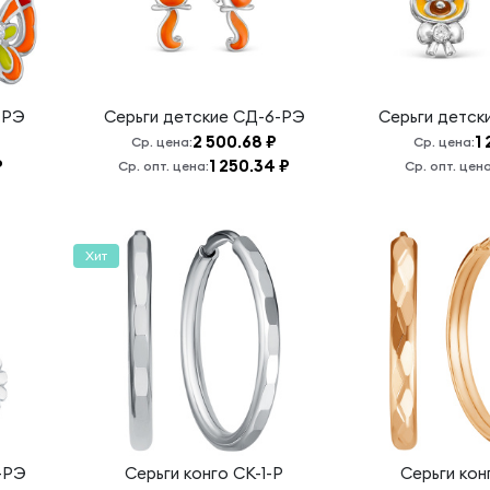
-РЭ
Серьги детские
СД-6-РЭ
Серьги детск
2 500.68 ₽
1
Ср. цена:
Ср. цена:
₽
1 250.34 ₽
Ср. опт. цена:
Ср. опт. цена
Хит
-РЭ
Серьги конго
СК-1-Р
Серьги ко