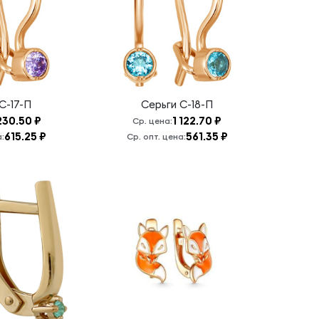
С-17-П
Серьги
С-18-П
230.50 ₽
1 122.70 ₽
Ср. цена:
615.25 ₽
561.35 ₽
:
Ср. опт. цена: