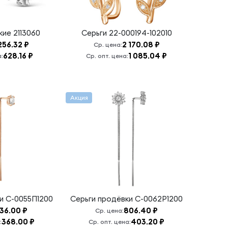
ские
2113060
Серьги
22-000194-102010
 256.32 ₽
2 170.08 ₽
Ср. цена:
628.16 ₽
1 085.04 ₽
:
Ср. опт. цена:
Акция
ки
С-0055П1200
Серьги продёвки
С-0062Р1200
36.00 ₽
806.40 ₽
Ср. цена:
368.00 ₽
403.20 ₽
:
Ср. опт. цена: