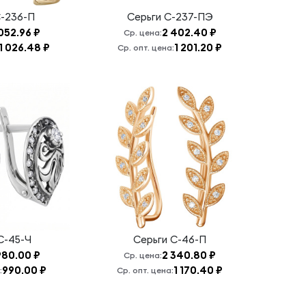
-236-П
Серьги
С-237-ПЭ
052.96 ₽
2 402.40 ₽
Ср. цена:
1 026.48 ₽
1 201.20 ₽
Ср. опт. цена:
С-45-Ч
Серьги
С-46-П
980.00 ₽
2 340.80 ₽
Ср. цена:
990.00 ₽
1 170.40 ₽
:
Ср. опт. цена: