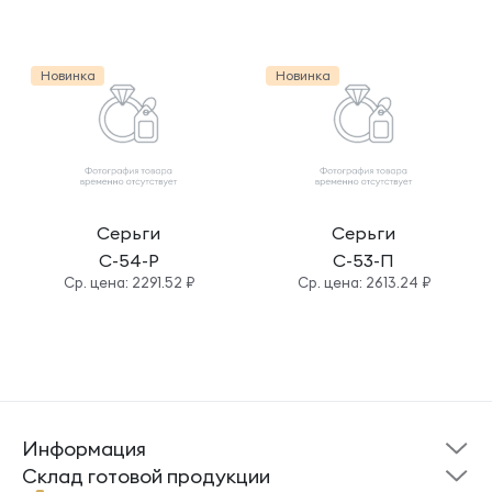
Новинка
Новинка
Серьги
Серьги
С-54-Р
С-53-П
Cр. цена: 2291.52 ₽
Cр. цена: 2613.24 ₽
Информация
Склад готовой
Новости
продукции
Cклад готовой продукции
Кресты
Ложки
Помощь