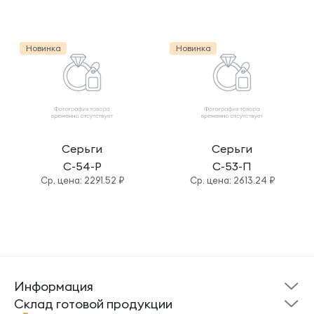
Новинка
Новинка
Серьги
Серьги
С-54-Р
С-53-П
Cр. цена: 2291.52 ₽
Cр. цена: 2613.24 ₽
Информация
Склад готовой
Новости
продукции
Cклад готовой продукции
Кресты
Ложки
Помощь