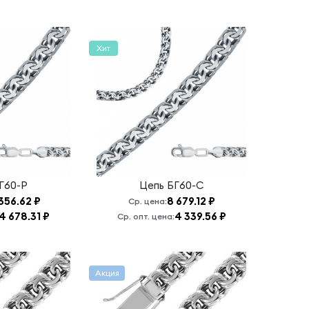
Хит
Г60-Р
Цепь
БГ60-С
356.62 ₽
8 679.12 ₽
Ср. цена:
4 678.31 ₽
4 339.56 ₽
Ср. опт. цена:
Акция