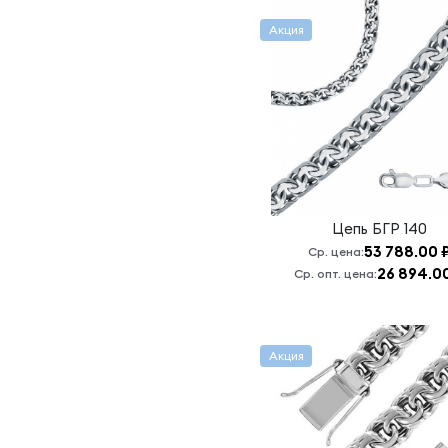
Панцирь
граненый
Акция
плоский
Панцирь
двойной
граненый
Панцирь
сколоченный
Питон
Рамзес
Цепь
БГР 140
53 788.00 
Ср. цена:
Ролло
26 894.0
Ср. опт. цена:
Ромб
Граненый
Двойной
Ромб
Акция
граненый
двойной
Ромб двойной
граненый