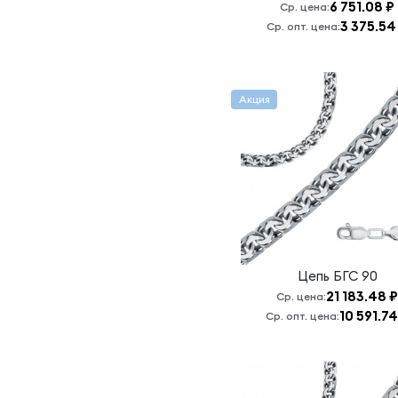
6 751.08 ₽
Ср. цена:
Якорь
3 375.54
Ср. опт. цена:
граненый
Якорь
Граненый
Акция
Якорь
Граненый
Восьмигранный
Якорь
граненый
восьмигранный
Якорь
сколоченный
Цепь
БГС 90
21 183.48 ₽
Ср. цена:
10 591.74
Ср. опт. цена: