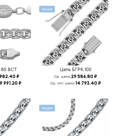
Акция
 80 ВСТ
Цепь
БГРК 100
 982.40 ₽
29 586.80 ₽
Ср. цена:
9 991.20 ₽
14 793.40 ₽
Ср. опт. цена:
Акция