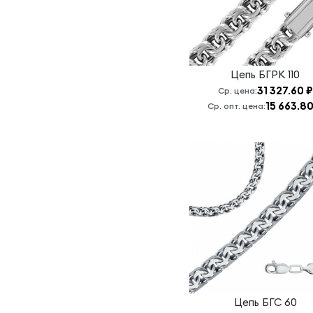
Ромб
одинарный
граненый
Ромб тройной
Цепь
БГРК 110
граненый
31 327.60 ₽
Ср. цена:
Ромб Тройной
15 663.80
Ср. опт. цена:
Граненый
Скорпион
Сингапур
Снейк
квадратный
Снейк круглый
Улитка
граненая
Фигаро
Якорная
Цепь
БГС 60
Якорь брилл