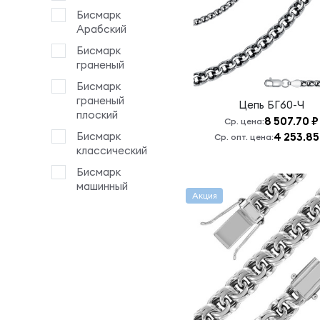
Бисмарк
Арабский
Бисмарк
граненый
Бисмарк
граненый
Цепь
БГ60-Ч
плоский
8 507.70 ₽
Ср. цена:
Бисмарк
4 253.85
Ср. опт. цена:
классический
Бисмарк
машинный
Акция
Византия
круглая
Дорик
редкий-5
шаров
Кордовая
Кордовая