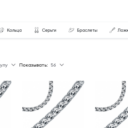
Кольца
Серьги
Браслеты
Лож
улу
Показывать:
56