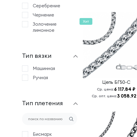
Серебрение
Чернение
Хит
Золочение
лимонное
Тип вязки
Машинная
Ручная
Цепь
БГ50-С
6 117.84 ₽
Ср. цена:
3 058.92
Ср. опт. цена:
Тип плетения
Бисмарк