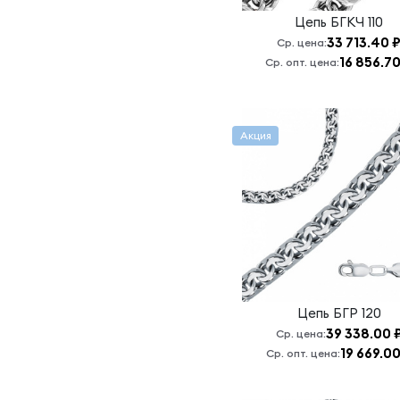
Лав
Цепь
БГКЧ 110
33 713.40 
Ср. цена:
Лав Граненая
16 856.70
Ср. опт. цена:
Мантия
королевская
Нонна
граненая
Акция
Нонна
граненая
Нонна
Граненая
Панцирь
граненый
Панцирь
Цепь
БГР 120
Граненый
39 338.00 
Ср. цена:
Панцирь
19 669.00
Ср. опт. цена:
Граненый
Восьмигранный