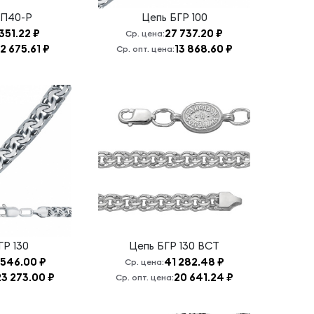
П40-Р
Цепь
БГР 100
 351.22 ₽
27 737.20 ₽
Ср. цена:
2 675.61 ₽
13 868.60 ₽
Ср. опт. цена:
ГР 130
Цепь
БГР 130 ВСТ
 546.00 ₽
41 282.48 ₽
Ср. цена:
23 273.00 ₽
20 641.24 ₽
Ср. опт. цена: