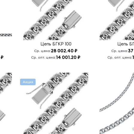
Цепь
БГКР 100
Цепь
БГ
28 002.40 ₽
37
Ср. цена:
Ср. цена:
 ₽
14 001.20 ₽
Ср. опт. цена:
Ср. опт. цена:
Акция