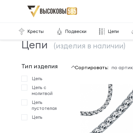
Главная
Склад готовой продукции
Цепи
Кресты
Подвески
Цепи
Цепи
(изделия в наличии)
Тип изделия
Сортировать:
по артик
Цепь
Цепь с
молитвой
Цепь
пустотелая
Цепь