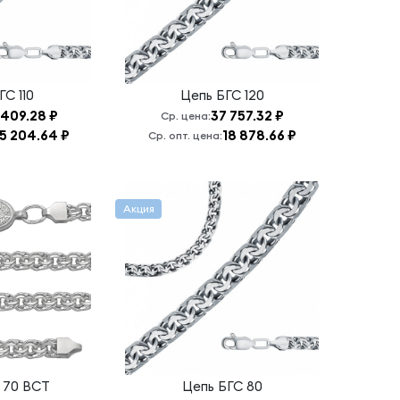
ГС 110
Цепь
БГС 120
 409.28 ₽
37 757.32 ₽
Ср. цена:
15 204.64 ₽
18 878.66 ₽
Ср. опт. цена:
Акция
 70 ВСТ
Цепь
БГС 80