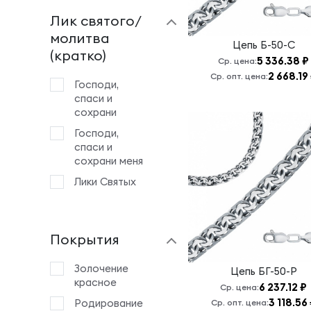
Лик святого/
молитва
Цепь
Б-50-С
(кратко)
5 336.38 ₽
Ср. цена:
2 668.19
Ср. опт. цена:
Господи,
спаси и
сохрани
Господи,
спаси и
сохрани меня
Лики Святых
Покрытия
Золочение
Цепь
БГ-50-Р
красное
6 237.12 ₽
Ср. цена:
3 118.56
Родирование
Ср. опт. цена: