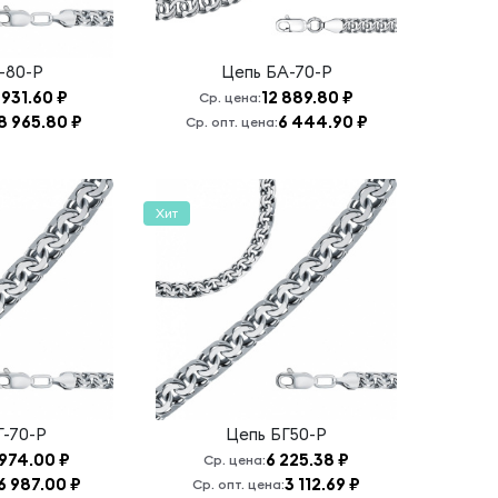
-80-Р
Цепь
БА-70-Р
 931.60 ₽
12 889.80 ₽
Ср. цена:
8 965.80 ₽
6 444.90 ₽
Ср. опт. цена:
Хит
Г-70-Р
Цепь
БГ50-Р
 974.00 ₽
6 225.38 ₽
Ср. цена:
6 987.00 ₽
3 112.69 ₽
Ср. опт. цена: