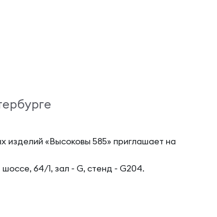
тербурге
ых изделий «Высоковы 585» приглашает на
оссе, 64/1, зал - G, стенд - G204.