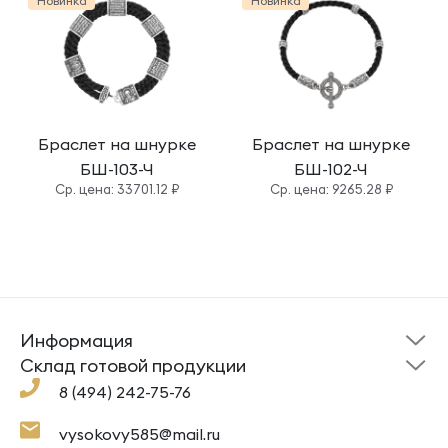
Новинка
Новинка
Браслет на шнурке
Браслет на шнурке
БШ-103-Ч
БШ-102-Ч
Cр. цена: 33701.12 ₽
Cр. цена: 9265.28 ₽
Информация
Склад готовой
Новости
продукции
Cклад готовой продукции
Кресты
Ложки
Помощь
8 (494) 242-75-76
Под заказ
Кольца
Сувениры
Политика
О компании
конфиденциальности
Подвески
Крестильные наборы
vysokovy585@mail.ru