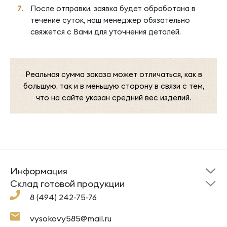
После отправки, заявка будет обработана в
течение суток, наш менеджер обязательно
свяжется с Вами для уточнения деталей.
Реальная сумма заказа может отличаться, как в
большую, так и в меньшую сторону в связи с тем,
что на сайте указан средний вес изделий.
Информация
Склад готовой
Новости
продукции
Cклад готовой продукции
Кресты
Ложки
Помощь
8 (494) 242-75-76
Под заказ
Кольца
Сувениры
Политика
О компании
конфиденциальности
Подвески
Крестильные наборы
vysokovy585@mail.ru