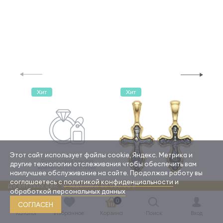
Хит
Хит
Хи
Этот сайт использует файлы cookie, Яндекс. Метрика и
другие технологии отслеживания чтобы обеспечить вам
наилучшее обслуживание на сайте. Продолжая работу вы
соглашаетесь с
политикой конфиденциальности
и
До оптовых цен:
10
изделий и
50 000.00 ₽
обработкой персональных данных
0
Серьги
Крест литой
Б
СОГЛАСЕН
Каталог
Избранное
Корзина
Поиск
Вход
С-52-П
КРЛ-481-ЛЧ