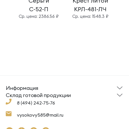
Серьги
Крест литой
Б
С-52-П
КРЛ-481-ЛЧ
Cр. цена: 2386.56 ₽
Cр. цена: 1548.3 ₽
Cр.
Информация
Склад готовой
Новости
продукции
Cклад готовой продукции
Кресты
Ложки
Помощь
8 (494) 242-75-76
Под заказ
Кольца
Сувениры
Политика
О компании
конфиденциальности
Подвески
Крестильные наборы
vysokovy585@mail.ru
Доставка и оплата
Согласие на обработку
Цепи
Гайтаны
Как заказать
Контакты