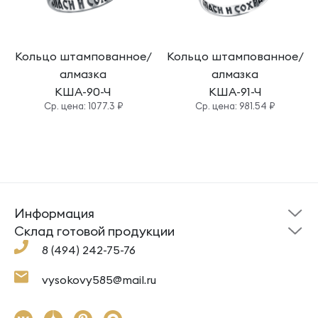
Кольцо штампованное/
Кольцо штампованное/
алмазка
алмазка
КША-90-Ч
КША-91-Ч
Cр. цена: 1077.3 ₽
Cр. цена: 981.54 ₽
Информация
Склад готовой
Новости
продукции
Cклад готовой продукции
Кресты
Ложки
Помощь
8 (494) 242-75-76
Под заказ
Кольца
Сувениры
Политика
О компании
конфиденциальности
Подвески
Крестильные наборы
vysokovy585@mail.ru
Доставка и оплата
Согласие на обработку
Цепи
Гайтаны
Как заказать
Контакты
Серьги
Ювелирная косметика,