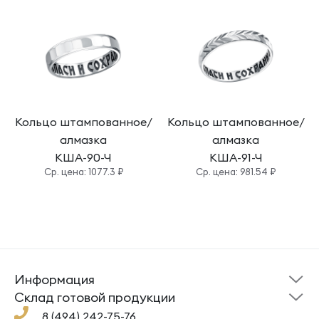
Кольцо штампованное/
Кольцо штампованное/
алмазка
алмазка
КША-90-Ч
КША-91-Ч
Cр. цена: 1077.3 ₽
Cр. цена: 981.54 ₽
Информация
Склад готовой
Новости
продукции
Cклад готовой продукции
Кресты
Ложки
Помощь
8 (494) 242-75-76
Под заказ