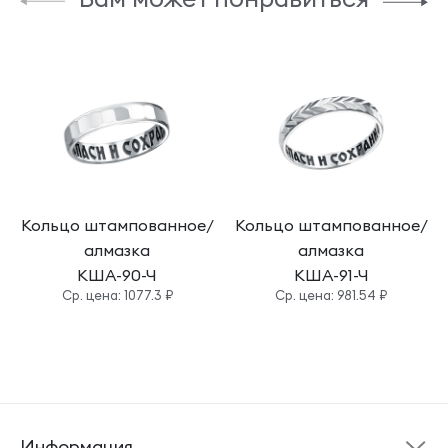
Кольцо штампованное/
Кольцо штампованное/
алмазка
алмазка
КША-90-Ч
КША-91-Ч
Cр. цена: 1077.3 ₽
Cр. цена: 981.54 ₽
Информация