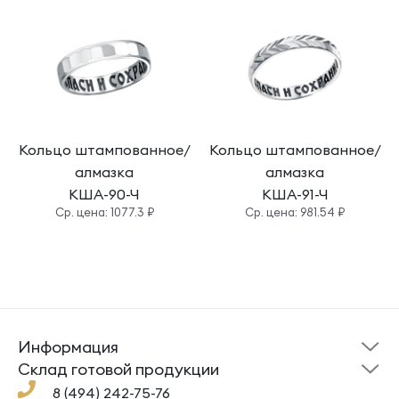
Кольцо штампованное/
Кольцо штампованное/
алмазка
алмазка
КША-90-Ч
КША-91-Ч
Cр. цена: 1077.3 ₽
Cр. цена: 981.54 ₽
Информация
Склад готовой
Новости
продукции
Cклад готовой продукции
Кресты
Ложки
Помощь
8 (494) 242-75-76
Под заказ
Кольца
Сувениры