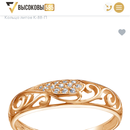
Главная
Склад готовой продукции
Кольца
Кольцо литое К-88-П