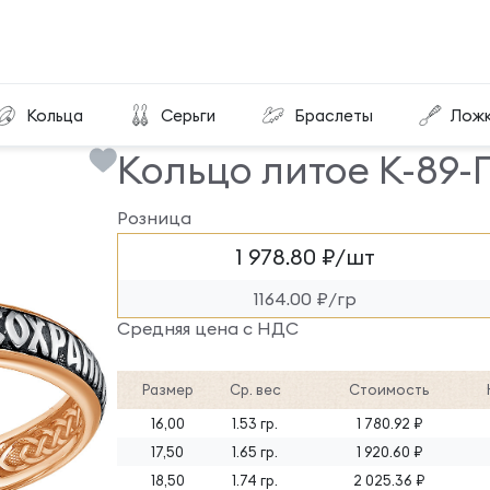
Кольцо литое К-89-ПЧ
Кольца
Серьги
Браслеты
Лож
Кольцо литое К-89-
Розница
1 978.80 ₽/шт
1164.00 ₽/гр
Средняя цена с НДС
Размер
Ср. вес
Стоимость
16,00
1.53 гр.
1 780.92 ₽
17,50
1.65 гр.
1 920.60 ₽
18,50
1.74 гр.
2 025.36 ₽