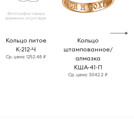
Кольцо литое
Кольцо
К-212-Ч
штампованное/
шт
Cр. цена: 1252.48 ₽
алмазка
КША-41-П
Cр. цена: 3042.2 ₽
C