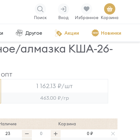
Поиск
Вход
Избранное
Корзина
ки
Другое
Акции
Новинки
ное/алмазка КША-26-
ОПТ
1 162.13 ₽/шт
463.00 ₽/гр
Наличие
Корзина
23
0 ₽