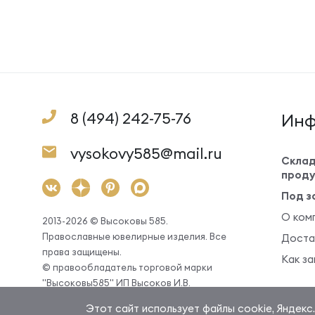
8 (494) 242-75-76
Инф
vysokovy585@mail.ru
Склад
проду
Под з
О ком
2013-2026 © Высоковы 585.
Православные ювелирные изделия. Все
Доста
права защищены.
Как за
© правообладатель торговой марки
"Высоковы585" ИП Высоков И.В.
Этот сайт использует файлы cookie, Яндекс