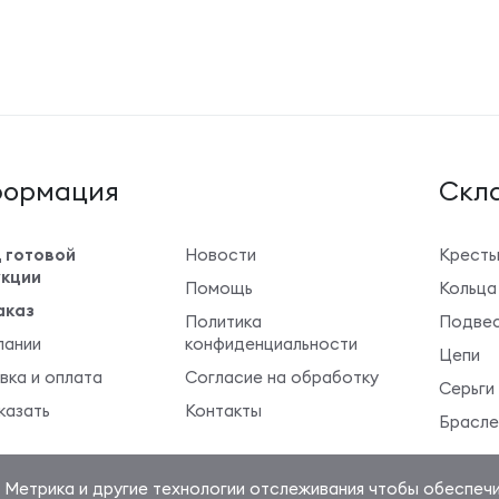
ормация
Cкла
 готовой
Новости
Крест
кции
Помощь
Кольца
аказ
Политика
Подвес
пании
конфиденциальности
Цепи
вка и оплата
Согласие на обработку
Серьги
казать
Контакты
Брасле
. Метрика и другие технологии отслеживания чтобы обеспеч