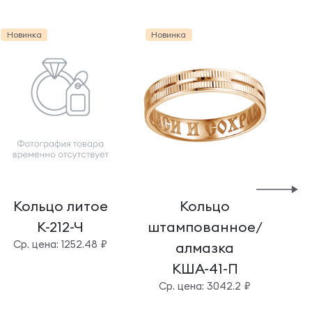
Новинка
Новинка
Нов
Кольцо литое
Кольцо
К-212-Ч
штампованное/
шт
Cр. цена: 1252.48 ₽
алмазка
КША-41-П
Cр. цена: 3042.2 ₽
C