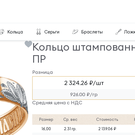
Кольцо штампованное/алмазка КША-26-ПР
Кольца
Серьги
Браслеты
Лож
Кольцо штампован
ПР
Розница
2 324.26 ₽/шт
926.00 ₽/гр
Средняя цена с НДС
Размер
Ср. вес
Стоимость
16,00
2.31 гр.
2 139.06 ₽