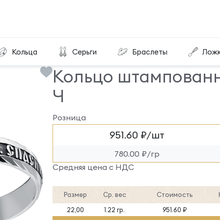
Кольцо штампованное/алмазка КША-32-Ч
Кольца
Серьги
Браслеты
Лож
Кольцо штампован
Ч
Розница
951.60 ₽/шт
780.00 ₽/гр
Средняя цена с НДС
Размер
Ср. вес
Стоимость
22,00
1.22 гр.
951.60 ₽