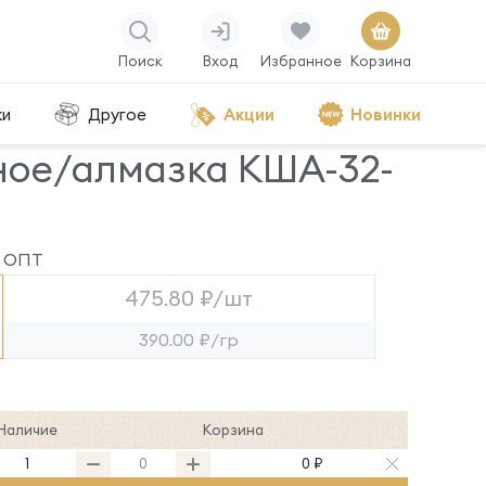
Поиск
Вход
Избранное
Корзина
ки
Другое
Акции
Новинки
ное/алмазка КША-32-
ОПТ
475.80 ₽/шт
390.00 ₽/гр
Наличие
Корзина
1
0 ₽