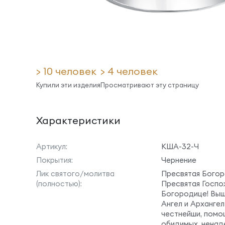
> 10 человек
> 4 человек
Купили эти изделия
Просматривают эту страницу
Характеристики
Артикул:
КША-32-Ч
Покрытия:
Чернение
Лик святого/молитва
Пресвятая Богор
(полностью):
Пресвятая Госп
Богородице! Выш
Ангел и Архангел
честнейши, помо
обидимых, нена