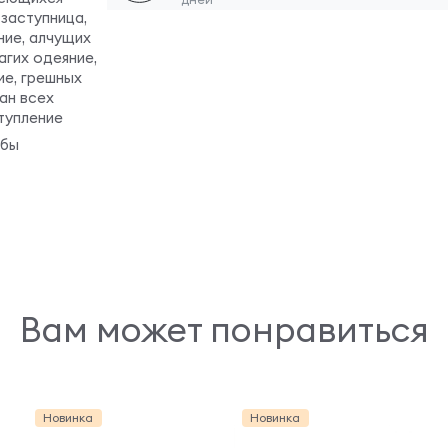
 заступница,
ние, алчущих
агих одеяние,
ие, грешных
ан всех
тупление
обы
Вам может понравиться
Новинка
Новинка