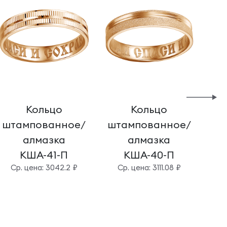
Кольцо
Кольцо
К
штампованное/
штампованное/
C
алмазка
алмазка
КША-41-П
КША-40-П
Cр. цена: 3042.2 ₽
Cр. цена: 3111.08 ₽