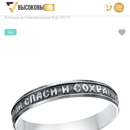
Главная
Склад готовой продукции
Кольца
Кольцо штампованное КШ-40-Ч
Хит