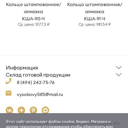
Кольцо штампованное/
Кольцо штампованное/
алмазка
алмазка
КША-90-Ч
КША-91-Ч
Cр. цена: 1077.3 ₽
Cр. цена: 981.54 ₽
Информация
Склад готовой
Новости
продукции
Cклад готовой продукции
Кресты
Ложки
Помощь
8 (494) 242-75-76
Под заказ
Кольца
Сувениры
Политика
О компании
конфиденциальности
Подвески
Крестильные наборы
vysokovy585@mail.ru
Доставка и оплата
Согласие на обработку
Цепи
Гайтаны
Как заказать
Контакты
Серьги
Ювелирная косметика,
упаковка
Браслеты
Этот сайт использует файлы cookie, Яндекс. Метрика и
2013-2026 © Высоковы 585. Православные ювелирные изделия. Все
другие технологии отслеживания чтобы обеспечить вам