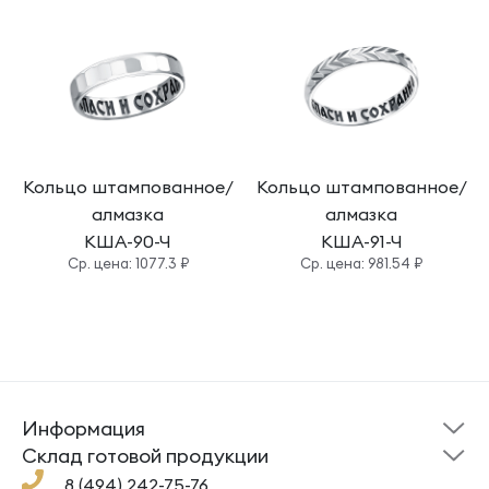
Кольцо штампованное/
Кольцо штампованное/
алмазка
алмазка
КША-90-Ч
КША-91-Ч
Cр. цена: 1077.3 ₽
Cр. цена: 981.54 ₽
Информация
Склад готовой
Новости
продукции
Cклад готовой продукции
Кресты
Ложки
Помощь
8 (494) 242-75-76
Под заказ