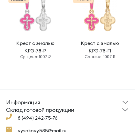
Крест с эмалью
Крест с эмалью
КРЭ-78-Р
КРЭ-78-П
Cр. цена: 1007 ₽
Cр. цена: 1007 ₽
Информация
Склад готовой
Новости
продукции
Cклад готовой продукции
Кресты
Ложки
Помощь
8 (494) 242-75-76
Под заказ
Кольца
Сувениры
Политика
О компании
конфиденциальности
Подвески
Крестильные наборы
vysokovy585@mail.ru