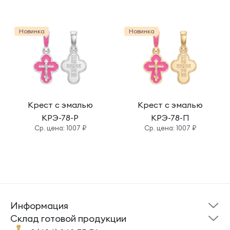
Новинка
Новинка
Крест с эмалью
Крест с эмалью
КРЭ-78-Р
КРЭ-78-П
Cр. цена: 1007 ₽
Cр. цена: 1007 ₽
Информация
Склад готовой
Новости
продукции
Cклад готовой продукции
Кресты
Ложки
Помощь