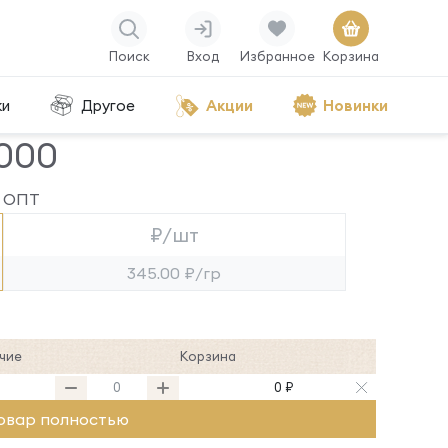
Поиск
Вход
Избранное
Корзина
ки
Другое
Акции
Новинки
5000
ОПТ
₽/шт
345.00 ₽/гр
чие
Корзина
0 ₽
овар полностью