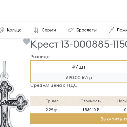
Крест 13-000885-115000
Кольца
Серьги
Браслеты
Лож
Крест 13-000885-11
Розница
₽/шт
690.00 ₽/гр
Средняя цена с НДС
Ср. вес
Стоимость
Нали
2.29 гр.
1 580.10 ₽
0
Выкупить т