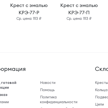
Крест с эмалью
Крест с эмалью
КРЭ-77-Р
КРЭ-77-П
Cр. цена: 1113 ₽
Cр. цена: 1113 ₽
ормация
Cкла
 готовой
Новости
Крест
кции
Помощь
Кольца
аказ
Политика
Подвес
пании
конфиденциальности
Цепи