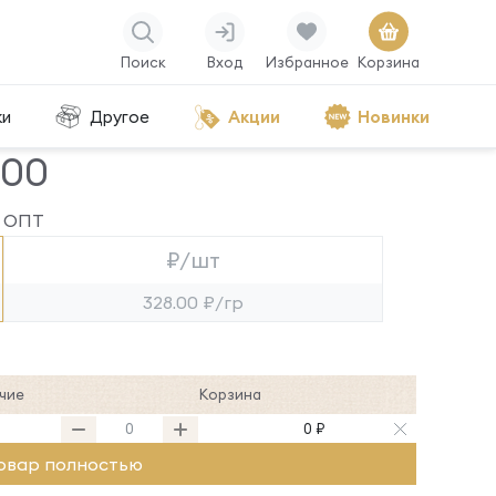
Поиск
Вход
Избранное
Корзина
ки
Другое
Акции
Новинки
000
ОПТ
₽/шт
328.00 ₽/гр
чие
Корзина
0 ₽
овар полностью