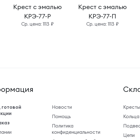
Крест с эмалью
Крест с эмалью
КРЭ-77-Р
КРЭ-77-П
Cр. цена: 1113 ₽
Cр. цена: 1113 ₽
ормация
Cкла
 готовой
Новости
Крест
кции
Помощь
Кольца
аказ
Политика
Подвес
пании
конфиденциальности
Цепи