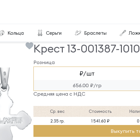
Крест 13-001387-101000
Кольца
Серьги
Браслеты
Лож
Крест 13-001387-101
Розница
₽/шт
656.00 ₽/гр
Средняя цена с НДС
Ср. вес
Стоимость
Нали
2.35 гр.
1 541.60 ₽
0
Выкупить т