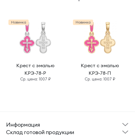
Новинка
Новинка
Крест с эмалью
Крест с эмалью
КРЭ-78-Р
КРЭ-78-П
Cр. цена: 1007 ₽
Cр. цена: 1007 ₽
Информация
Склад готовой
Новости
продукции
Cклад готовой продукции
Кресты
Ложки
Помощь