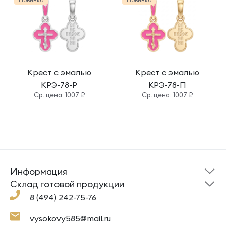
Крест с эмалью
Крест с эмалью
КРЭ-78-Р
КРЭ-78-П
Cр. цена: 1007 ₽
Cр. цена: 1007 ₽
Информация
Склад готовой
Новости
продукции
Cклад готовой продукции
Кресты
Ложки
Помощь
8 (494) 242-75-76
Под заказ
Кольца
Сувениры
Политика
О компании
конфиденциальности
Подвески
Крестильные наборы
vysokovy585@mail.ru