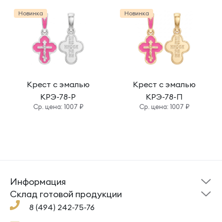
Новинка
Новинка
Крест с эмалью
Крест с эмалью
КРЭ-78-Р
КРЭ-78-П
Cр. цена: 1007 ₽
Cр. цена: 1007 ₽
Информация
Склад готовой
Новости
продукции
Cклад готовой продукции
Кресты
Ложки
Помощь
8 (494) 242-75-76
Под заказ
Кольца
Сувениры
Политика