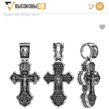
Главная
Склад готовой продукции
Кресты
Крест 3Д КР3Д-46-Р