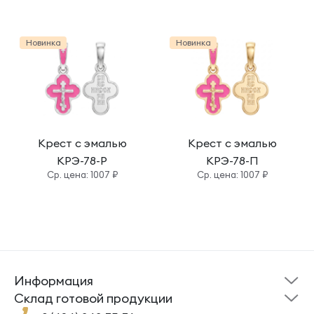
Новинка
Новинка
Крест с эмалью
Крест с эмалью
КРЭ-78-Р
КРЭ-78-П
Cр. цена: 1007 ₽
Cр. цена: 1007 ₽
Информация
Склад готовой
Новости
продукции
Cклад готовой продукции
Кресты
Ложки
Помощь