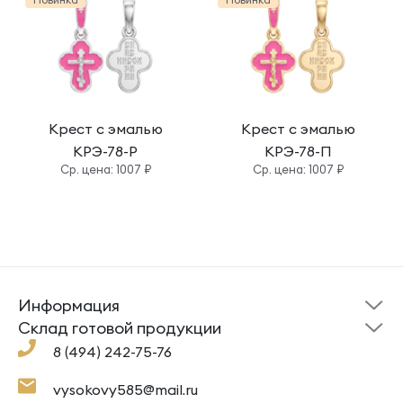
Крест с эмалью
Крест с эмалью
КРЭ-78-Р
КРЭ-78-П
Cр. цена: 1007 ₽
Cр. цена: 1007 ₽
Информация
Склад готовой
Новости
продукции
Cклад готовой продукции
Кресты
Ложки
Помощь
8 (494) 242-75-76
Под заказ
Кольца
Сувениры
Политика
О компании
конфиденциальности
Подвески
Крестильные наборы
vysokovy585@mail.ru