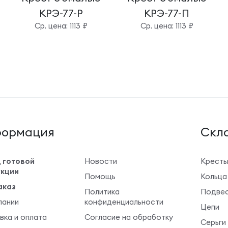
КРЭ-77-Р
КРЭ-77-П
Cр. цена: 1113 ₽
Cр. цена: 1113 ₽
ормация
Cкла
 готовой
Новости
Крест
кции
Помощь
Кольца
аказ
Политика
Подвес
пании
конфиденциальности
Цепи
вка и оплата
Согласие на обработку
Серьги