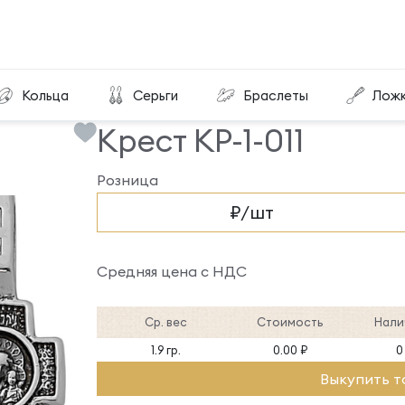
Крест КР-1-011
Кольца
Серьги
Браслеты
Лож
Крест КР-1-011
Розница
₽/шт
Средняя цена с НДС
Ср. вес
Стоимость
Нали
1.9 гр.
0.00 ₽
0
Выкупить т