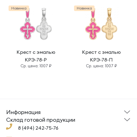
Новинка
Новинка
Крест с эмалью
Крест с эмалью
КРЭ-78-Р
КРЭ-78-П
Cр. цена: 1007 ₽
Cр. цена: 1007 ₽
Информация
Склад готовой
Новости
продукции
Cклад готовой продукции
Кресты
Ложки
Помощь
8 (494) 242-75-76
Под заказ
Кольца
Сувениры
Политика