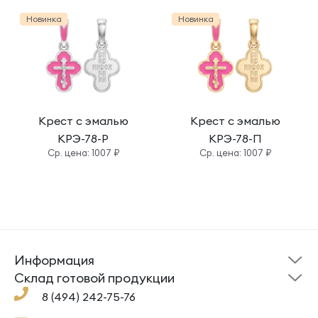
Новинка
Новинка
Крест с эмалью
Крест с эмалью
КРЭ-78-Р
КРЭ-78-П
Cр. цена: 1007 ₽
Cр. цена: 1007 ₽
Информация
Склад готовой
Новости
продукции
Cклад готовой продукции
Кресты
Ложки
Помощь
8 (494) 242-75-76
Под заказ
Кольца
Сувениры
Политика