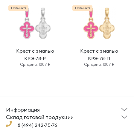
Новинка
Новинка
Крест с эмалью
Крест с эмалью
КРЭ-78-Р
КРЭ-78-П
Cр. цена: 1007 ₽
Cр. цена: 1007 ₽
Информация
Склад готовой
Новости
продукции
Cклад готовой продукции
Кресты
Ложки
Помощь
8 (494) 242-75-76
Под заказ
Кольца
Сувениры
Политика