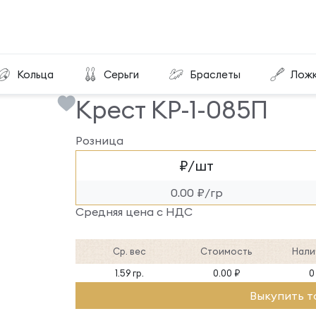
Крест КР-1-085П
Кольца
Серьги
Браслеты
Лож
Крест КР-1-085П
Розница
₽/шт
0.00 ₽/гр
Средняя цена с НДС
Ср. вес
Стоимость
Нали
1.59 гр.
0.00 ₽
0
Выкупить т