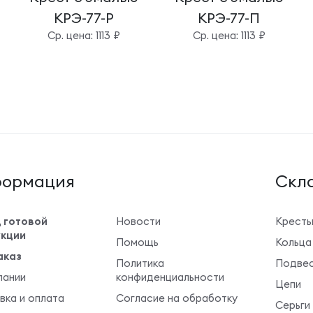
КРЭ-77-Р
КРЭ-77-П
Cр. цена: 1113 ₽
Cр. цена: 1113 ₽
ормация
Cкла
 готовой
Новости
Крест
кции
Помощь
Кольца
аказ
Политика
Подвес
пании
конфиденциальности
Цепи
вка и оплата
Согласие на обработку
Серьги