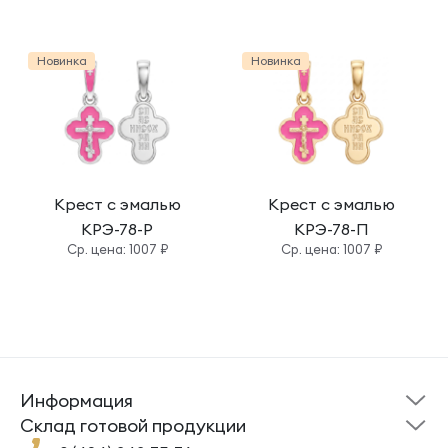
Новинка
Новинка
Крест с эмалью
Крест с эмалью
КРЭ-78-Р
КРЭ-78-П
Cр. цена: 1007 ₽
Cр. цена: 1007 ₽
Информация
Склад готовой
Новости
продукции
Cклад готовой продукции
Кресты
Ложки
Помощь