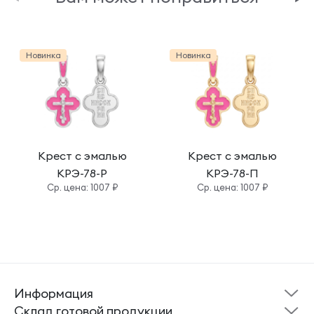
Новинка
Новинка
Крест с эмалью
Крест с эмалью
КРЭ-78-Р
КРЭ-78-П
Cр. цена: 1007 ₽
Cр. цена: 1007 ₽
Информация
Склад готовой
Новости
продукции
Cклад готовой продукции
Кресты
Ложки