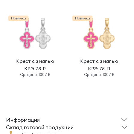
Новинка
Новинка
Крест с эмалью
Крест с эмалью
КРЭ-78-Р
КРЭ-78-П
Cр. цена: 1007 ₽
Cр. цена: 1007 ₽
Информация
Склад готовой
Новости
продукции
Cклад готовой продукции
Кресты
Ложки
Помощь