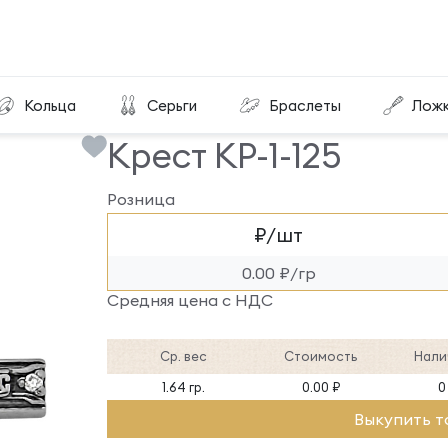
Крест КР-1-125
Кольца
Серьги
Браслеты
Лож
Крест КР-1-125
Розница
₽/шт
0.00 ₽/гр
Средняя цена с НДС
Ср. вес
Стоимость
Нали
1.64 гр.
0.00 ₽
0
Выкупить т