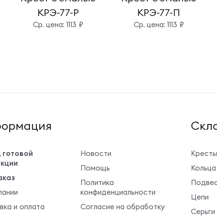
КРЭ-77-Р
КРЭ-77-П
Cр. цена: 1113 ₽
Cр. цена: 1113 ₽
ормация
Cкла
 готовой
Новости
Крест
кции
Помощь
Кольца
аказ
Политика
Подвес
пании
конфиденциальности
Цепи
вка и оплата
Согласие на обработку
Серьги