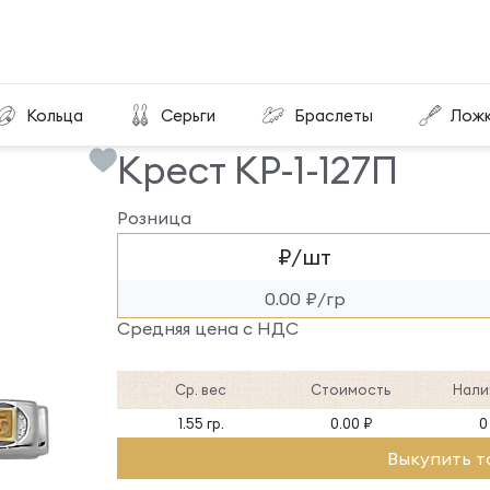
Крест КР-1-127П
Кольца
Серьги
Браслеты
Лож
Крест КР-1-127П
Розница
₽/шт
0.00 ₽/гр
Средняя цена с НДС
Ср. вес
Стоимость
Нали
1.55 гр.
0.00 ₽
0
Выкупить т