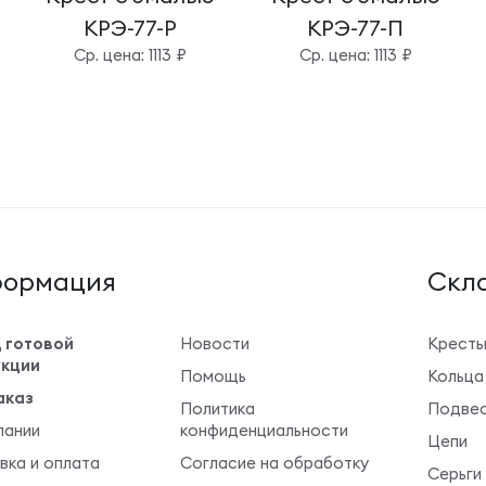
КРЭ-77-Р
КРЭ-77-П
Cр. цена: 1113 ₽
Cр. цена: 1113 ₽
ормация
Cкла
 готовой
Новости
Крест
кции
Помощь
Кольца
аказ
Политика
Подвес
пании
конфиденциальности
Цепи
вка и оплата
Согласие на обработку
Серьги