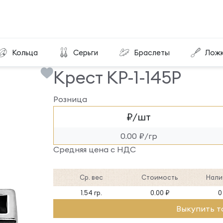
Крест КР-1-145Р
Кольца
Серьги
Браслеты
Лож
Крест КР-1-145Р
Розница
₽/шт
0.00 ₽/гр
Средняя цена с НДС
Ср. вес
Стоимость
Нали
1.54 гр.
0.00 ₽
0
Выкупить т