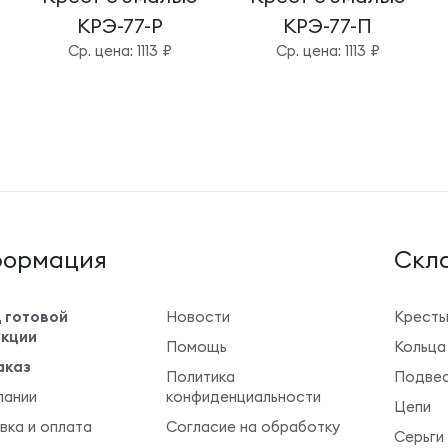
КРЭ-77-Р
КРЭ-77-П
Cр. цена: 1113 ₽
Cр. цена: 1113 ₽
ормация
Cкла
 готовой
Новости
Крест
кции
Помощь
Кольца
аказ
Политика
Подвес
пании
конфиденциальности
Цепи
вка и оплата
Согласие на обработку
Серьги