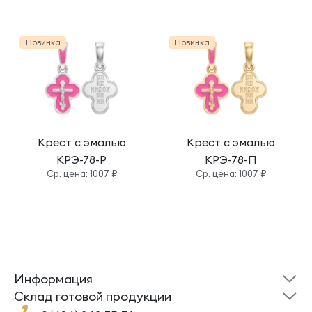
Новинка
Новинка
Крест с эмалью
Крест с эмалью
КРЭ-78-Р
КРЭ-78-П
Cр. цена: 1007 ₽
Cр. цена: 1007 ₽
Информация
Склад готовой
Новости
продукции
Cклад готовой продукции
Кресты
Ложки
Помощь