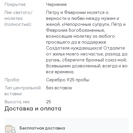
Покрытия:
Чернение
Лик святого/
Петру и Февронии молятся о
молитва
верности и любви между мужем и
(полностью):
женой. «Непорочные супруги, Пётр и
Феврония богобоязненные,
возносящие молитву за любого
просящего да в поддержке
Создателя нуждающихся! Отдалите
от жилья моего несчастье, разлад да
ругань, сберегите брачный союз мой,
Всевышним дозволенный, всегда и во
все времена.
Проба:
Серебро 925 пробы
Тип центральной
без вставок
вставки:
Высота, мм:
25
Доставка и оплата
Бесплатная доставка