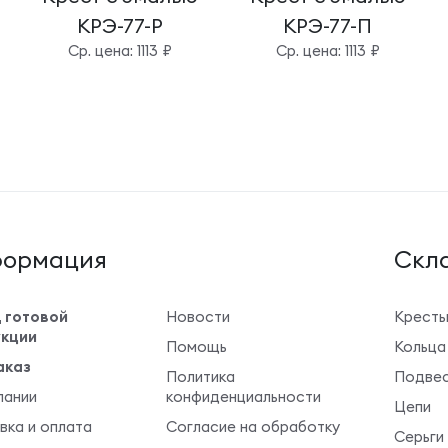
КРЭ-77-Р
КРЭ-77-П
Cр. цена: 1113 ₽
Cр. цена: 1113 ₽
ормация
Cкла
 готовой
Новости
Крест
кции
Помощь
Кольца
аказ
Политика
Подвес
пании
конфиденциальности
Цепи
вка и оплата
Согласие на обработку
Серьги