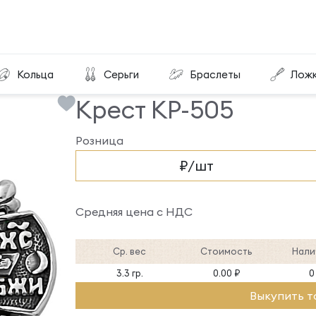
Крест КР-505
Кольца
Серьги
Браслеты
Лож
Крест КР-505
Розница
₽/шт
Средняя цена с НДС
Ср. вес
Стоимость
Нали
3.3 гр.
0.00 ₽
0
Выкупить т