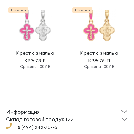
Новинка
Новинка
Крест с эмалью
Крест с эмалью
КРЭ-78-Р
КРЭ-78-П
Cр. цена: 1007 ₽
Cр. цена: 1007 ₽
Информация
Склад готовой
Новости
продукции
Cклад готовой продукции
Кресты
Ложки
Помощь
8 (494) 242-75-76
Под заказ
Кольца
Сувениры
Политика