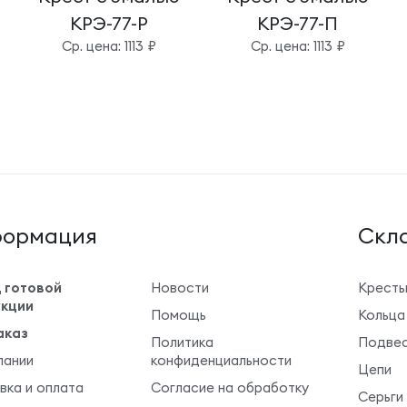
КРЭ-77-Р
КРЭ-77-П
Cр. цена: 1113 ₽
Cр. цена: 1113 ₽
ормация
Cкла
 готовой
Новости
Крест
кции
Помощь
Кольца
аказ
Политика
Подвес
пании
конфиденциальности
Цепи
вка и оплата
Согласие на обработку
Серьги