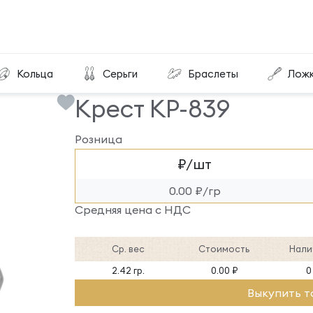
Крест КР-839
Кольца
Серьги
Браслеты
Лож
Крест КР-839
Розница
₽/шт
0.00 ₽/гр
Средняя цена с НДС
Ср. вес
Стоимость
Нали
2.42 гр.
0.00 ₽
0
Выкупить т