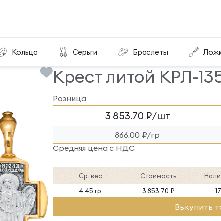
Крест литой КРЛ-135-ЛЧ
Кольца
Серьги
Браслеты
Лож
Крест литой КРЛ-13
Розница
3 853.70 ₽/шт
866.00 ₽/гр
Средняя цена с НДС
Ср. вес
Стоимость
Нали
4.45 гр.
3 853.70 ₽
1
Выкупить т