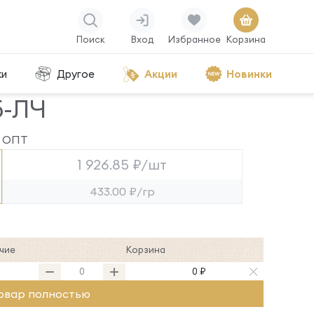
Поиск
Вход
Избранное
Корзина
ки
Другое
Акции
Новинки
5-ЛЧ
ОПТ
1 926.85 ₽/шт
433.00 ₽/гр
чие
Корзина
7
0 ₽
овар полностью