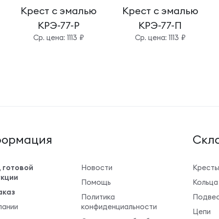
Крест с эмалью
Крест с эмалью
КРЭ-77-Р
КРЭ-77-П
Cр. цена: 1113 ₽
Cр. цена: 1113 ₽
ормация
Cкла
 готовой
Новости
Крест
кции
Помощь
Кольца
аказ
Политика
Подвес
пании
конфиденциальности
Цепи